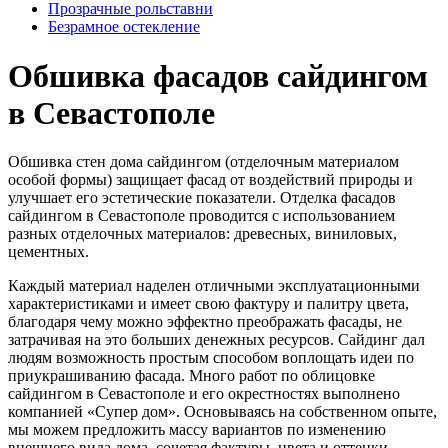
Прозрачные рольставни
Безрамное остекление
Обшивка фасадов
сайдингом
в Севастополе
Обшивка стен дома
сайдингом (отделочным материалом
особой
формы
)
защищает фасад от воздействий природы и
улучшает его эстетические показатели. Отделка фасадов
сайдингом
в Севастополе проводится с использованием
разных отделочных материалов: древесных, виниловых,
цементных.
Каждый материал наделен отличными эксплуатационными
характеристиками и имеет свою фактуру и палитру цвета,
благодаря чему можно эффектно преображать фасады, не
затрачивая на это больших денежных ресурсов.
Сайдинг
дал
людям возможность простым способом воплощать идеи по
приукрашиванию фасада. Много работ по облицовке
сайдингом
в Севастополе и его окрестностях выполнено
компанией «Супер дом». Основываясь на собственном опыте,
мы можем предложить массу вариантов по изменению
внешнего вида дома, сочетая фактуры, цвета и оттенки.