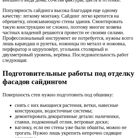
Популярность
сайдинга
высока благодаря еще одному
качеству: легкому монтажу.
Сайдинг
легко крепится на
обрешетку, опоясывающую стены здания. Смонтировать
такую конструкцию не сложно, поэтому многие хозяева
частных владений решаются провести ее своими силами.
Профессиональный инструмент не потребуется, нужны всего
лишь карандаш и рулетка, ножницы по металл и ножовка,
перфоратор и
шуруповёрт
, угольник столярный и
двухметровый уровень, верёвка. Последовательность работ
следующая:
Подготовительные работы под отделку
фасадов сайдингом
Поверхность стен нужно подготовить под обшивку:
снять с них вьющиеся растения, ветки, навесные
конструкции, водосточные системы;
демонтировать декоративные детали: наличники,
ставни, подоконный отлив, ветровые доски;
вагонку, если ею стены уже были обшиты, можно не
трогать. Нужно лишь укрепить непрочно сидящие