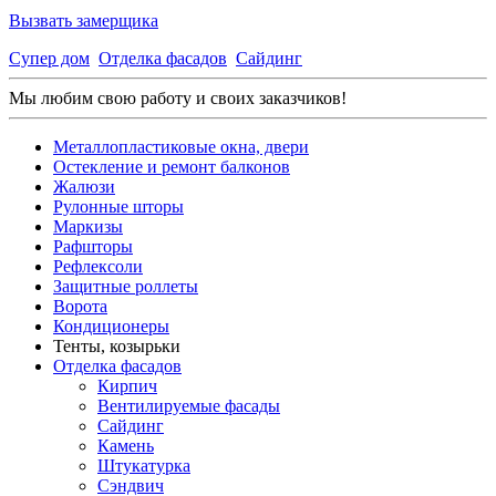
Вызвать замерщика
Супер дом
Отделка фасадов
Сайдинг
Мы любим свою работу и своих заказчиков!
Металлопластиковые окна, двери
Остекление и ремонт балконов
Жалюзи
Рулонные шторы
Маркизы
Рафшторы
Рефлексоли
Защитные роллеты
Ворота
Кондиционеры
Тенты, козырьки
Отделка фасадов
Кирпич
Вентилируемые фасады
Сайдинг
Камень
Штукатурка
Сэндвич