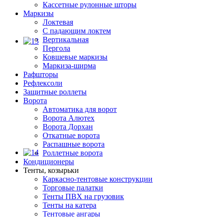
Кассетные рулонные шторы
Маркизы
Локтевая
С падающим локтем
Вертикальная
Пергола
Ковшевые маркизы
Маркиза-ширма
Рафшторы
Рефлексоли
Защитные роллеты
Ворота
Автоматика для ворот
Ворота Алютех
Ворота Дорхан
Откатные ворота
Распашные ворота
Роллетные ворота
Кондиционеры
Тенты, козырьки
Каркасно-тентовые конструкции
Торговые палатки
Тенты ПВХ на грузовик
Тенты на катера
Тентовые ангары