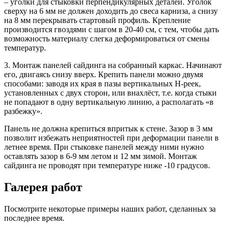
– уголки для стыковки перпендикулярных деталей. Уголок
сверху на 6 мм не должен доходить до
свеса
карниза, а снизу
на 8 мм перекрывать стартовый профиль. Крепление
производится гвоздями с шагом в 20-40 см, с тем, чтобы дать
возможность материалу слегка деформироваться от смены
температур.
3. Монтаж панелей
сайдинга
на собранный каркас. Начинают
его, двигаясь снизу вверх. Крепить панели можно двумя
способами: заводя их края в пазы вертикальных Н-реек,
установленных с двух сторон, или внахлёст, т.е. когда стыки
не попадают в одну вертикальную линию, а располагать «в
разбежку».
Панель не должна крепиться впритык к стене. Зазор в 3 мм
позволит избежать неприятностей при деформации панели в
летнее время. При стыковке панелей между ними нужно
оставлять зазор в 6-9 мм летом и 12 мм зимой. Монтаж
сайдинга
не проводят при температуре ниже -10 градусов.
Галерея работ
Посмотрите некоторые примеры наших работ, сделанных за
последнее время.