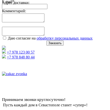
E-mail
*
:
Адрес доставки:
Комментарий:
Даю согласие на
обработку персональных данных
Заказать
+7 978 123 00 57
+7 978 848 80 44
Принимаем звонки круглосуточно!
Пусть каждый дом в Севастополе станет «супер»!