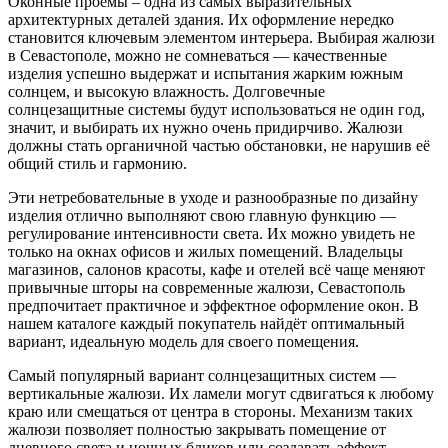
Оконные проёмы – одна из самых выразительных
архитектурных деталей здания. Их оформление нередко
становится ключевым элементом интерьера. Выбирая жалюзи
в Севастополе, можно не сомневаться — качественные
изделия успешно выдержат и испытания жарким южным
солнцем, и высокую влажность. Долговечные
солнцезащитные системы будут использоваться не один год,
значит, и выбирать их нужно очень придирчиво. Жалюзи
должны стать органичной частью обстановки, не нарушив её
общий стиль и гармонию.
Эти нетребовательные в уходе и разнообразные по дизайну
изделия отлично выполняют свою главную функцию —
регулирование интенсивности света. Их можно увидеть не
только на окнах офисов и жилых помещений. Владельцы
магазинов, салонов красоты, кафе и отелей всё чаще меняют
привычные шторы на современные жалюзи, Севастополь
предпочитает практичное и эффектное оформление окон. В
нашем каталоге каждый покупатель найдёт оптимальный
вариант, идеальную модель для своего помещения.
Самый популярный вариант солнцезащитных систем —
вертикальные жалюзи. Их ламели могут сдвигаться к любому
краю или смещаться от центра в стороны. Механизм таких
жалюзи позволяет полностью закрывать помещение от
дневного света и ночных бликов или создавать эффект