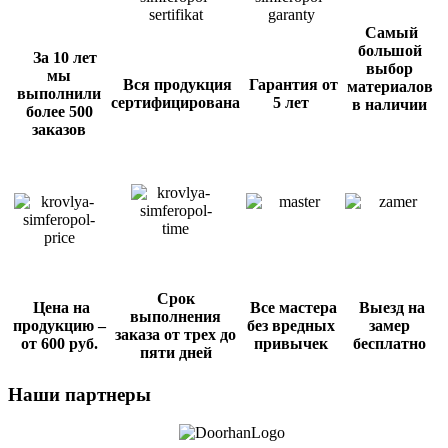
Самый
большой
За 10 лет
выбор
мы
Вся продукция
Гарантия от
материалов
выполнили
сертифицирована
5 лет
в наличии
более 500
заказов
Срок
Цена
на
Все мастера
Выезд на
выполнения
продукцию
–
без вредных
замер
заказа от трех до
от 600 руб.
привычек
бесплатно
пяти дней
Наши партнеры