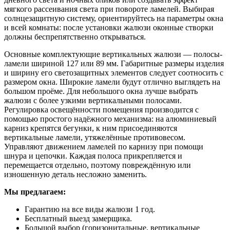
мягкого рассеивания света при повороте ламелей. Выбирая
солнцезащитную систему, ориентируйтесь на параметры окна
и всей комнаты: после установки жалюзи оконные створки
должны беспрепятственно открываться.
Основные комплектующие вертикальных жалюзи — полосы-
ламели шириной 127 или 89 мм. Габаритные размеры изделия
и ширину его светозащитных элементов следует соотносить с
размером окна. Широкие ламели будут отлично выглядеть на
большом проёме. Для небольшого окна лучше выбрать
жалюзи с более узкими вертикальными полосами.
Регулировка освещённости помещения производится с
помощью простого надёжного механизма: на алюминиевый
карниз крепятся бегунки, к ним присоединяются
вертикальные ламели, утяжелённые противовесом.
Управляют движением ламелей по карнизу при помощи
шнура и цепочки. Каждая полоса прикрепляется и
перемещается отдельно, поэтому повреждённую или
изношенную деталь несложно заменить.
Мы предлагаем:
Гарантию на все виды жалюзи 1 год.
Бесплатный выезд замерщика.
Большой выбор (горизонитальные, вертикальные