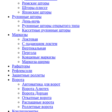
Римские шторы
Шторы-плиссе
Японские шторы
Рулонные шторы
День-ночь
Рулонные шторы открытого типа
Кассетные рулонные шторы
Маркизы
Локтевая
С падающим локтем
Вертикальная
Пергола
Ковшевые маркизы
Маркиза-ширма
Рафшторы
Рефлексоли
Защитные роллеты
Ворота
Автоматика для ворот
Ворота Алютех
Ворота Дорхан
Откатные ворота
Распашные ворота
Роллетные ворота
Кондиционеры