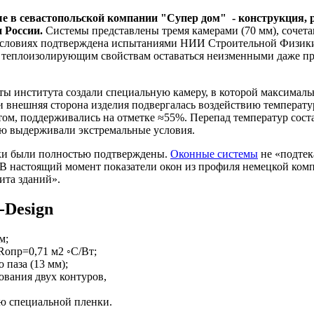
е в севастопольской компании "Супер дом" - конструкция, 
 России.
Системы представлены тремя камерами (70 мм), сочет
х условиях подтверждена испытаниями НИИ Строительной Физи
 теплоизолирующим свойствам оставаться неизменными даже пр
ты института создали специальную камеру, в которой максимал
 внешняя сторона изделия подвергалась воздействию температур
ом, поддерживались на отметке ≈55%. Перепад температур соста
тью выдерживали экстремальные условия.
ики были полностью подтверждены.
Оконные системы
не «подтек
. В настоящий момент показатели окон из профиля немецкой ко
та зданий».
-Design
м;
Rопр=0,71 м2 ◦С/Вт;
 паза (13 мм);
ования двух контуров,
ию специальной пленки.