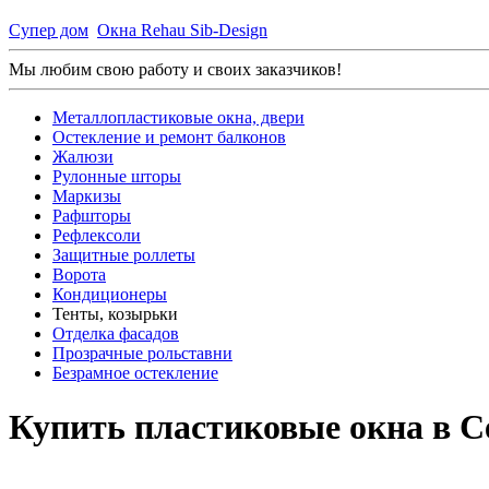
Супер дом
Окна Rehau Sib-Design
Мы любим свою работу и своих заказчиков!
Металлопластиковые окна, двери
Остекление и ремонт балконов
Жалюзи
Рулонные шторы
Маркизы
Рафшторы
Рефлексоли
Защитные роллеты
Ворота
Кондиционеры
Тенты, козырьки
Отделка фасадов
Прозрачные рольставни
Безрамное остекление
Купить пластиковые окна в С