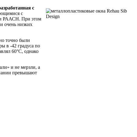
разработанная с
ающимися с
ки РААСН. При этом
и очень низких
ьно точно были
ы в -42 градуса по
влял 60°С, однако
али» и не мерзли, а
мпании превышают