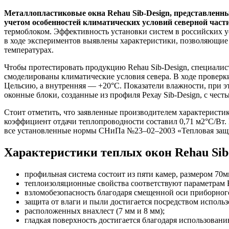
Металлопластиковые окна Rehau Sib-Design, представленны
учетом особенностей климатических условий северной части
термоблоком. Эффективность установки систем в российски
в ходе экспериментов выявлены характеристики, позволяющие
температурах.
Чтобы протестировать продукцию Rehau Sib-Design, специалис
смоделированы климатические условия севера. В ходе проверки
Цельсию, а внутренняя — +20°С. Показатели влажности, при эт
оконные блоки, созданные из профиля Рехау Sib-Design, с чес
Стоит отметить, что заявленные производителем характерист
коэффициент отдачи теплопроводности составил 0,71 м2°C/Вт
все установленные нормы СНиПа №23–02–2003 «Тепловая защи
Характеристики теплых окон Rehau Sib
профильная система состоит из пяти камер, размером 70м
теплоизоляционные свойства соответствуют параметрам 
взломобезопасность благодаря смещенной оси приборного
защита от влаги и пыли достигается посредством использ
расположенных внахлест (7 мм и 8 мм);
гладкая поверхность достигается благодаря использован